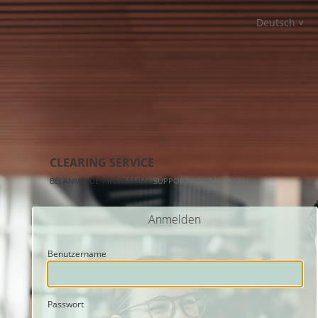
Deutsch
CLEARING SERVICE
BEI ANMELDE-PROBLEMEN:
SUPPORT KONTAKTIEREN
Anmelden
Benutzername
Passwort